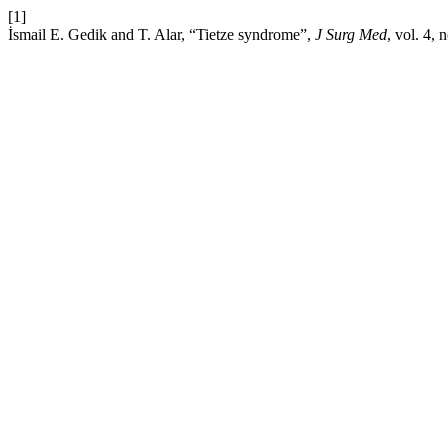
[1]
İsmail E. Gedik and T. Alar, “Tietze syndrome”,
J Surg Med
, vol. 4,