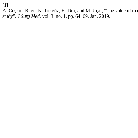
[1]
A. Coşkun Bilge, N. Tokgöz, H. Dur, and M. Uçar, “The value of magn
study”,
J Surg Med
, vol. 3, no. 1, pp. 64–69, Jan. 2019.