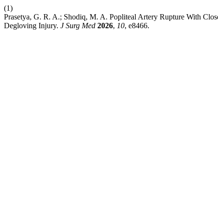
(1)
Prasetya, G. R. A.; Shodiq, M. A. Popliteal Artery Rupture With Clo
Degloving Injury.
J Surg Med
2026
,
10
, e8466.