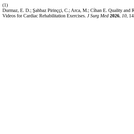
(1)
Durmaz, E. D.; Şahbaz Pirinççi, C.; Arca, M.; Ci̇han E. Quality and 
Videos for Cardiac Rehabilitation Exercises.
J Surg Med
2026
,
10
, 1