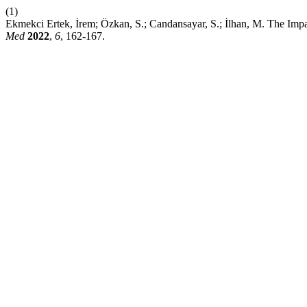
(1)
Ekmekci Ertek, İrem; Özkan, S.; Candansayar, S.; İlhan, M. The Im
Med
2022
,
6
, 162-167.