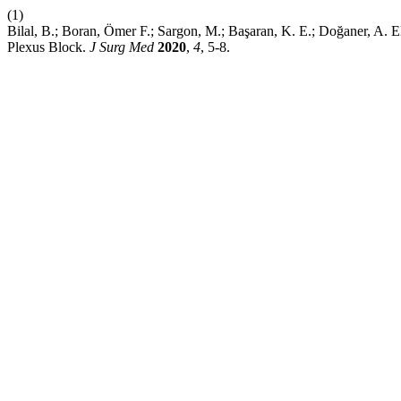
(1)
Bilal, B.; Boran, Ömer F.; Sargon, M.; Başaran, K. E.; Doğaner, A. E
Plexus Block.
J Surg Med
2020
,
4
, 5-8.